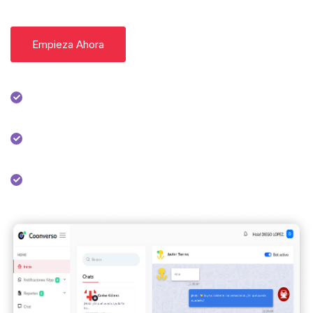
Empieza Ahora
Empieza Ahora
Atiende clientes 24/7
Automatiza ventas y soporte
Gestiona todo en un solo lugar